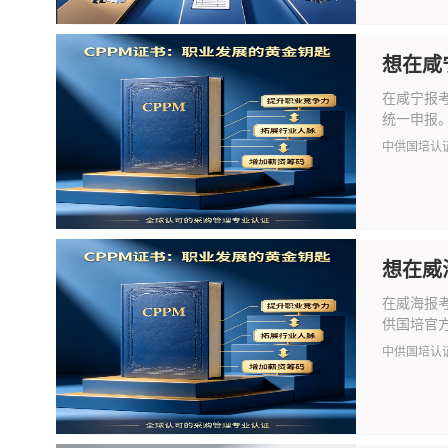
想在咸
在咸宁报考
统一申报。
中供国培认
想在威
在威海报
供国培官方
中供国培认