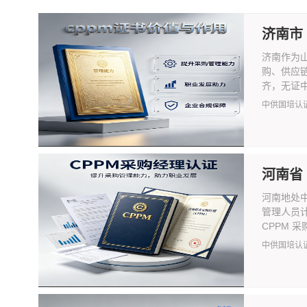
济南市
济南作为
购、供应
齐，无证中
中供国培认
河南省
河南地处
管理人员
CPPM 采
中供国培认