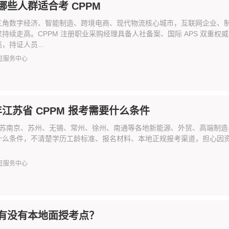
哪些人群适合考 CPPM
三角数字经济、智能制造、跨境电商、现代物流核心城市，互联网企业、
持续走高。CPPM 注册职业采购经理具备人社备案、国际 APS 双重
，持证人员...
证服务中心
 年江苏省 CPPM 报考需要什么条件
年江苏南京、苏州、无锡、常州、徐州、南通等各地新能源、外贸、高端制造、国
什么条件，不清楚学历工龄标准、报名材料、本地正规报考渠道，担心因资质
证服务中心
有没有本地面授考点？