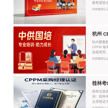
都希望就近
中供国培认
杭州 
杭州聚集
CPPM 
张超老师..
中供国培认
桂林考
桂林文旅
询：桂林
业资格证书