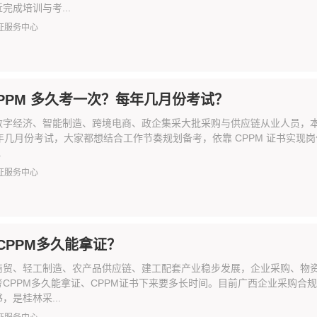
完成培训与考...
证服务中心
CPPM 多久考一次？每年几月份考试？
数字经济、智能制造、跨境电商、政企集采大批采购与供应链从业人员，本地
每年几月份考试，大家都想结合工作节奏规划备考，依靠 CPPM 证书实现
.
证服务中心
CPPM多久能拿证？
商贸、轻工制造、农产品供应链、建工配套产业稳步发展，企业采购、物
考CPPM多久能拿证、CPPM证书下来要多长时间。目前广西企业采购合
，是桂林采...