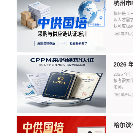
杭州市
杭州是长
理人才需求
认可度极高
中供国培认
2026
2026 
报考需要
老师，...
中供国培认
哈尔滨