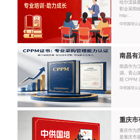
哈尔滨装
职业采购经
http:...
中供国培认
南昌有
南昌作为
湖、青山
规 CPPM
中供国培认
重庆市
重庆作为
是重庆市