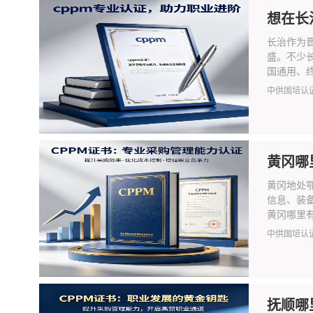
想在长
长治作为
盛。不少长
国通用、终.
中供国培认
黄冈哪
黄冈地处
信息、装
黄冈哪里有 C
中供国培认
抚顺哪