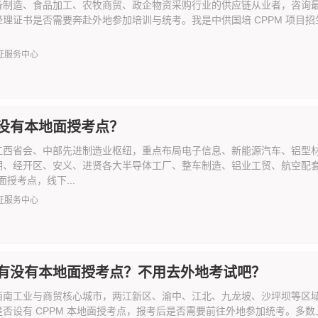
备制造、食品加工、农牧商贸、政企物资采购行业的供应链从业者，咨询最多
理证书是否需要奔赴外地参加培训与统考。我是中供国培 CPPM 项目招生部
证服务中心
没有本地面授考点？
江西省会、中部先进制造业枢纽，重点布局电子信息、新能源汽车、铝型
湖、经开区、安义、进贤各大半导体工厂、整车制造、铝业工贸、航空配
 面授考点，线下...
证服务中心
有没有本地面授考点？不用去外地考试吧？
西南工业与商贸核心城市，两江新区、渝中、江北、九龙坡、沙坪坝等区
是否设有 CPPM 本地面授考点，报考后是否需要前往外地参加统考。多