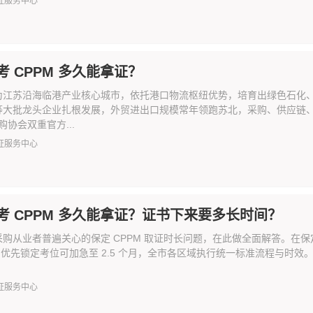
证服务中心
考 CPPM 多久能拿证？
为江苏沿海临港产业核心城市，依托港口物流枢纽优势，培育出绿色石化
等大批龙头企业扎根发展，外贸进出口规模常年领跑苏北，采购、供应链
采购协会双重官方...
证服务中心
考 CPPM 多久能拿证？证书下来要多长时间？
购从业者普遍关心的保定 CPPM 取证时长问题，在此做全面解答。在保
月，优先锁定考位可加急至 2.5 个月，全市各区域执行统一标准流程与时效
证服务中心