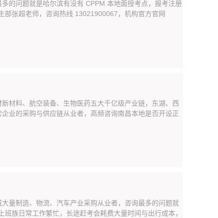
的问题就是哈尔滨有没有 CPPM 本地面授考点，报考注册
张超老师，咨询热线 13021900067，机构官方官网
材新材料、航空装备、生物医药五大千亿级产业链，东湖、西
套企业的采购与供应链从业者，高频咨询南昌本地是否开设正
域大量制造、物流、汽车产业采购从业者，咨询最多的问题就
数上班族日常工作繁忙，长途赶考会耗费大量时间与出行成本，