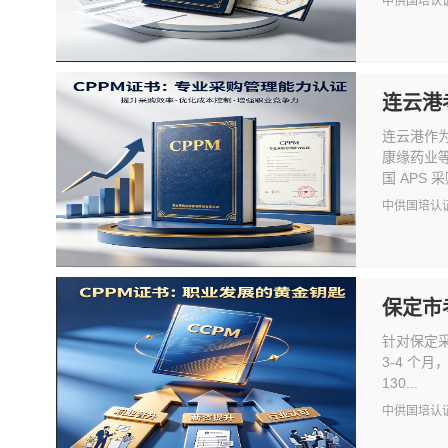
中供国培认
连云港
连云港作
康缘药业
国 APS 
中供国培认
保定市
针对保定采
3-4 个
130...
中供国培认