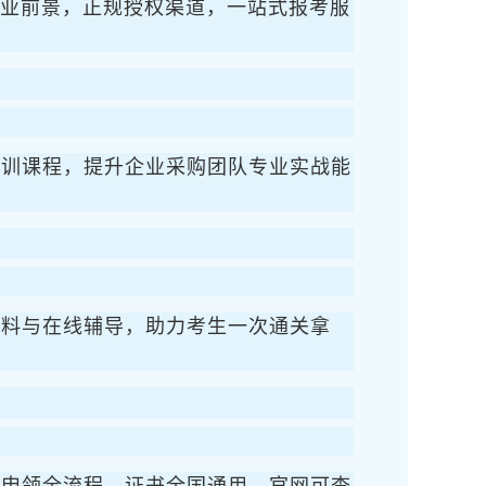
就业前景，正规授权渠道，一站式报考服
内训课程，提升企业采购团队专业实战能
资料与在线辅导，助力考生一次通关拿