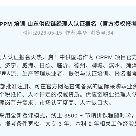
CPPM 培训 山东供应链经理人认证报名（官方授权报
时间:2026-05-15 作者:嘉华 浏览量:34
经理人认证报名火热开启！中供国培作为 CPPM 项目
、济宁、威海、日照、临沂、德州、聊城、滨州、菏
经理人
流、生产管理从业者，提供
与
认证培训、报名报
人社部批准注册、可在官方网站查询备案的国际采购职业
个税抵扣、人才评定的权威资质。供应链职业经理人
理岗晋升需求，市场认可度高、人才缺口大。
采用
全新授课模式，线上 3500 + 节精讲课程随时
报考条件宽松，大专 3 年、本科 2 年相关工作经