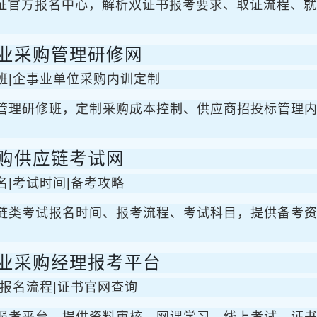
双证官方报名中心，解析双证书报考要求、取证流程、
业采购管理研修网
班|企事业单位采购内训定制
管理研修班，定制采购成本控制、供应商招投标管理
购供应链考试网
|考试时间|备考攻略
链类考试报名时间、报考流程、考试科目，提供备考
业采购经理报考平台
报名流程|证书官网查询