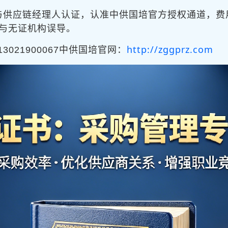
M 与供应链经理人认证，认准中供国培官方授权通道，
与无证机构误导。
http://zggprz.com
021900067中供国培官网：