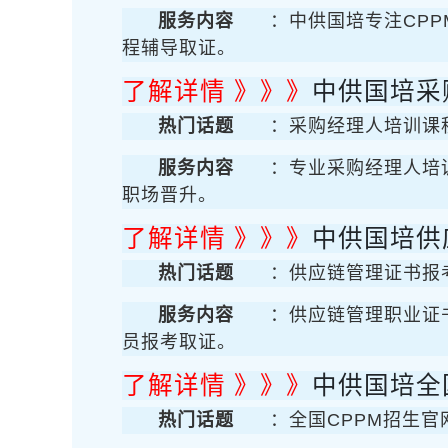
服务内容
：中供国培专注CP
程辅导取证。
了解详情 》》》
中供国培采
热门话题
：采购经理人培训课
服务内容
：专业采购经理人培
职场晋升。
了解详情 》》》
中供国培供
热门话题
：供应链管理证书报
服务内容
：供应链管理职业证
员报考取证。
了解详情 》》》
中供国培全
热门话题
：全国CPPM招生官