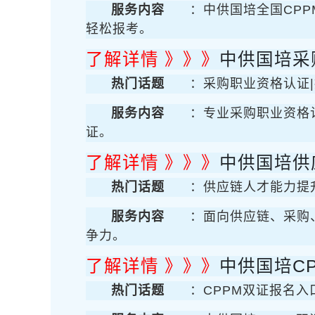
服务内容
：中供国培全国CP
轻松报考。
了解详情 》》》
中供国培采
热门话题
：采购职业资格认证|
服务内容
：专业采购职业资格
证。
了解详情 》》》
中供国培供
热门话题
：供应链人才能力提
服务内容
：面向供应链、采购
争力。
了解详情 》》》
中供国培C
热门话题
：CPPM双证报名入