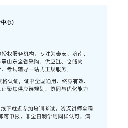
考中心）
官方授权服务机构，专注为泰安、济南、
泽等山东全省采购、供应链、仓储物
考、考试辅导一站式正规服务。
资格认证，证书全国通用、终身有效、
认证聚焦供应链规划、协同与优化能力
学，线下就近参加培训考试，资深讲师全程
验即可申报，非全日制学历同样认可，满