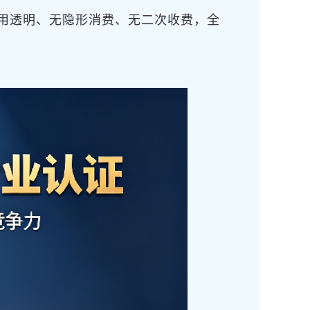
费用透明、无隐形消费、无二次收费，全