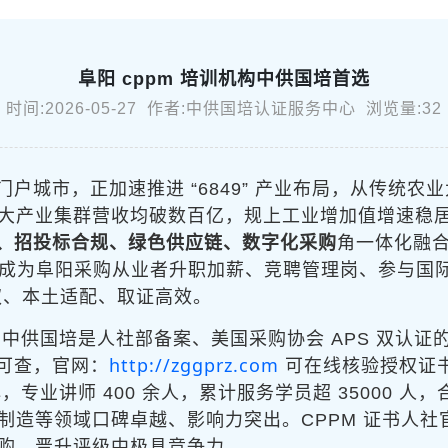
阜阳 cppm 培训机构中供国培首选
时间:2026-05-27 作者:中供国培认证服务中心 浏览量:32
户城市，正加速推进 “6849” 产业布局，从传统
大产业集群营收均破数百亿，规上工业增加值增速稳
、招投标合规、绿色供应链、数字化采购
角一体化融
成为阜阳采购从业者升职加薪、竞聘管理岗、参与国
权、本土适配、取证高效。
中供国培是人社部备案、美国采购协会 APS 双认证
http://zggprz.com
可查，官网：
可在线核验授权证
心，专业讲师 400 余人，累计服务学员超 35000 人
制造等领域口碑卓越、影响力突出。CPPM 证书人
购、晋升评级中极具竞争力。