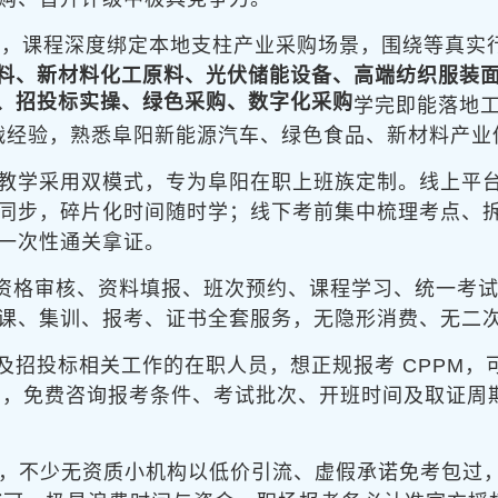
为
，课程深度绑定本地支柱产业采购场景，围绕
等真实
料、新材料化工原料、光伏储能设备、高端纺织服装
、招投标实操、绿色采购、数字化采购
学完即能落地
采购实战经验，熟悉阜阳新能源汽车、绿色食品、新材料产
教学采用
双模式，专为阜阳在职上班族定制。线上平台开设
同步，碎片化时间随时学；线下考前集中梳理考点、
一次性通关拿证。
资格审核、资料填报、班次预约、课程学习、统一考
课、集训、报考、证书全套服务，无隐形消费、无二
及招投标相关工作的在职人员，想正规报考 CPPM，
微信同号，免费咨询报考条件、考试批次、开班时间及取证
混杂，不少无资质小机构以低价引流、虚假承诺免考包